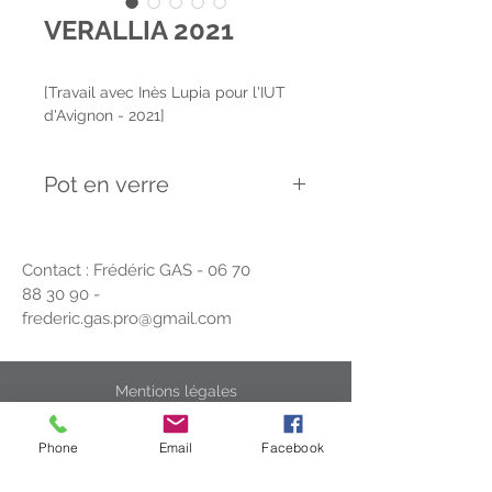
VERALLIA 2021
[Travail avec Inès Lupia pour l'IUT
d'Avignon - 2021]
Pot en verre
Création et développement d'un pot
en verre (1er prix Verallia 2021). Ce
Contact : Frédéric GAS -
06 70
pot propose un système d'ailettes
88 30 90
-
permettant une isolation thermique
frederic.gas.pro@gmail.com
pour se protéger du chaud en sortie
de micro-ondes ou du froid en sortie
du congélateur lors de la
préhension.
Mentions légales
Politique en matière de cookies
Phone
Email
Facebook
Politique de confidentialité