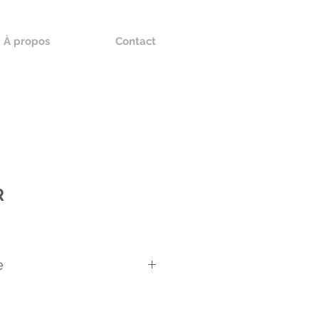
À propos
Contact
R
e
es pour du flaconnage pour une
laires Lancaster : flacon, pot,