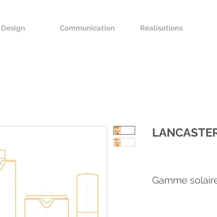
Design
Communication
Réalisations
LANCASTE
Gamme solair
Recherches de form
gamme de produits so