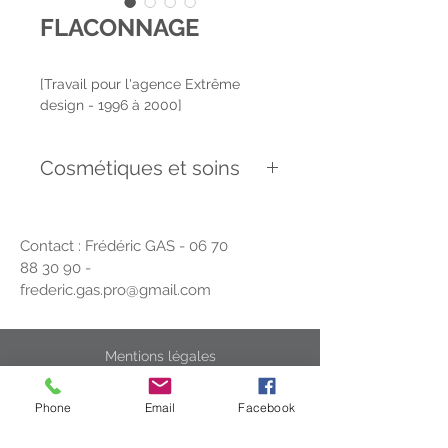
FLACONNAGE
[Travail pour l'agence Extrême
design - 1996 à 2000]
Cosmétiques et soins
Diverses recherches de formes pour
du flaconnage cosmétique :
Contact : Frédéric GAS -
06 70
Plastohm, Linéance, Perma...
88 30 90
-
frederic.gas.pro@gmail.com
Mentions légales
Politique en matière de cookies
Phone
Email
Facebook
Politique de confidentialité